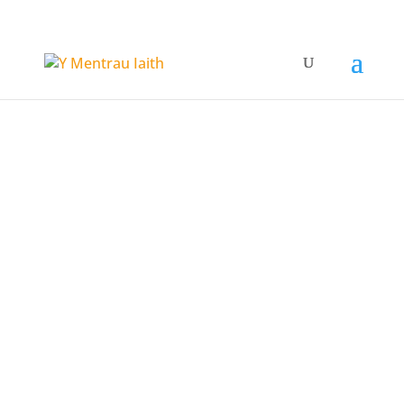
Y Mentrau
Iaith
Cryfhau'r Gymraeg yn y Gymuned
;