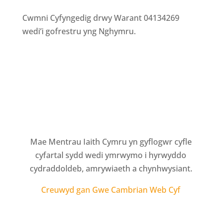
Cwmni Cyfyngedig drwy Warant 04134269
wedi’i gofrestru yng Nghymru.
Mae Mentrau Iaith Cymru yn gyflogwr cyfle
cyfartal sydd wedi ymrwymo i hyrwyddo
cydraddoldeb, amrywiaeth a chynhwysiant.
Creuwyd gan Gwe Cambrian Web Cyf