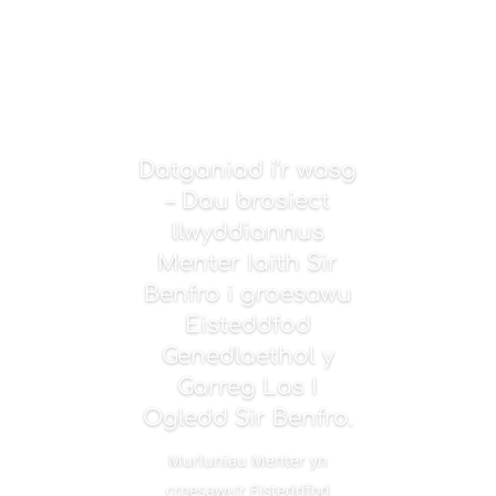
Datganiad i’r wasg
– Dau brosiect
llwyddiannus
Menter Iaith Sir
Benfro i groesawu
Eisteddfod
Genedlaethol y
Garreg Las I
Ogledd Sir Benfro.
Murluniau Menter yn
croesawu’r Eisteddfod