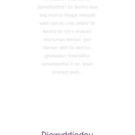
Genedlaethol i Sir Benfro Mae
deg murlun lliwgar newydd
wedi cael eu creu ledled Sir
Benfro fel ran o brosiect
Murluniau Menter, gan
Menter Iaith Sir Benfro i
groesawu’r Eisteddfod
Genedlaethol i’r sir. Mae’r
prosiect wedi...
Darllen Mwy
Digwyddiadau