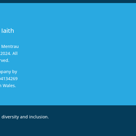
Iaith
t Mentrau
2024. All
rved.
mpany by
04134269
n Wales.
diversity and inclusion.