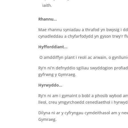
iaith.
Rhannu
…
Mae rhannu syniadau a thrafod yn bwysig i dda
cynadleddau a chyfarfodydd yn gyson trwy’r f
Hyfforddiant…
O amddiffyn plant i reoli ac arwain, o gynllun
Ry’n ni’n defnyddio sgiliau swyddogion profiad
gyfrwng y Gymraeg.
Hyrwyddo
…
Ry’n ni am i gymaint o bobl a phosib wybod a
lleol, creu ymgyrchoedd cenedlaethol i hyrw
Dilyna ni ar y cyfryngau cymdeithasol am y ne
Gymraeg.