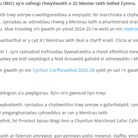
u (MIC)
sy’n cefnogi rhwydwaith o 22 Menter Iaith ledled Cymru
.
ith trwy amryw o weithgareddau a meysydd, fel marchnata a chyfa
yniadau ac adnoddau rhwng y Mentrau Iaith a phartneriaid erail
 Mae trosolwg o’n gwaith yn ystod 2024-25 i’w weld yn ein
Hadrod
nbarthol ar y cyd â’r Mentrau Iaith lleol a chyrff eraill. Clicia ar 
 1, sy’n cydnabod trefniadau llywodraethu a rheoli effeithiol m
adwy yw teitl swyddogol y Nod Ansawdd gafodd ei adnewyddu i MI
n gwaith yn ein
Cynllun Corfforaethol 2025-28
sydd yn sail i’n gwai
wyddogion a’u pwyllgorau. Ry’n ni’n gwneud hyn trwy:
gwybodaeth, syniadau a chydweithio trwy amryw o gyfarfodydd, cy
i ymgynghoriadau cyhoeddus ar ran y Mentrau Iaith
ethol, fel Prosiect Apiau Magi Ann a Chynllun Marchnad Lafur Cy
aith ar faterion amrywiol, gan gynnwys polisi mewnol, staffio, ym