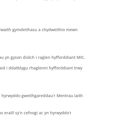
hwydwaith gymdeithasu a chydweithio mewn
iau yn gyson diolch i raglen hyfforddiant MIC.
aid i ddatblygu rhaglenni hyfforddiant trwy
e hyrwyddo gweithgareddau’r Mentrau Iaith
 eraill sy’n cefnogi ac yn hyrwyddo’r