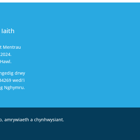
Iaith
nt Mentrau
 2024.
 Hawl.
ngedig drwy
4269 wedi’i
ng Nghymru.
b, amrywiaeth a chynhwysiant.