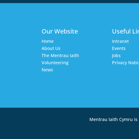
Our Website
Useful Li
Home
Intranet
About Us
Events
The Mentrau Iaith
Jobs
Volunteering
Privacy Noti
News
Mentrau Iaith Cymru is 