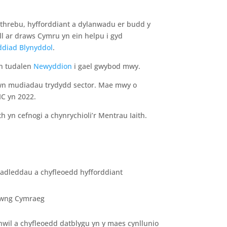
threbu, hyfforddiant a dylanwadu er budd y
l ar draws Cymru yn ein helpu i gyd
diad Blynyddol
.
ein tudalen
Newyddion
i gael gwybod mwy.
ewn mudiadau trydydd sector. Mae mwy o
C yn 2022.
th yn cefnogi a chynrychioli’r Mentrau Iaith.
nadleddau a chyfleoedd hyfforddiant
frwng Cymraeg
chwil a chyfleoedd datblygu yn y maes cynllunio