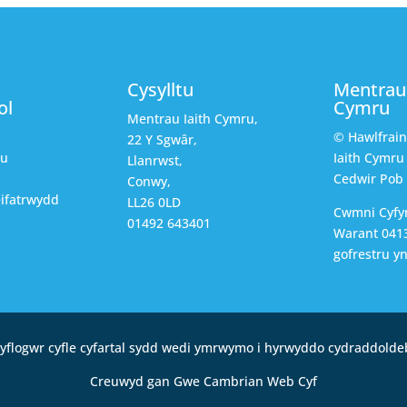
Cysylltu
Mentrau 
ol
Cymru
Mentrau Iaith Cymru,
© Hawlfrai
22 Y Sgwâr,
au
Iaith Cymru
Llanrwst,
Cedwir Pob
Conwy,
ifatrwydd
LL26 0LD
Cwmni Cyfy
01492 643401
Warant 0413
gofrestru y
yflogwr cyfle cyfartal sydd wedi ymrwymo i hyrwyddo cydraddolde
Creuwyd gan Gwe Cambrian Web Cyf