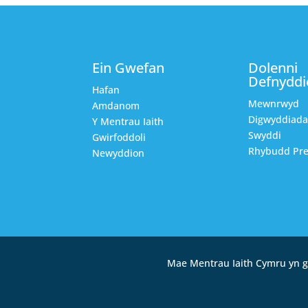
Ein Gwefan
Dolenni
Defnyddi
Hafan
Mewnrwyd
Amdanom
Digwyddiad
Y Mentrau Iaith
Swyddi
Gwirfoddoli
Rhybudd Pre
Newyddion
Mae Mentrau Iaith Cymru yn g