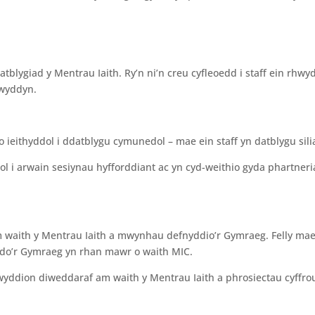
tblygiad y Mentrau Iaith. Ry’n ni’n creu cyfleoedd i staff ein r
lwyddyn.
io ieithyddol i ddatblygu cymunedol – mae ein staff yn datblygu sil
ol i arwain sesiynau hyfforddiant ac yn cyd-weithio gyda phartneri
m waith y Mentrau Iaith a mwynhau defnyddio’r Gymraeg. Felly ma
yddo’r Gymraeg yn rhan mawr o waith MIC.
wyddion diweddaraf am waith y Mentrau Iaith a phrosiectau cyffrous