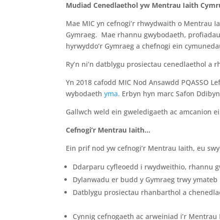
Mudiad Cenedlaethol
yw Mentrau Iaith Cymr
Mae MIC yn cefnogi’r rhwydwaith o Mentrau Ia
Gymraeg. Mae rhannu gwybodaeth, profiadau, s
hyrwyddo’r Gymraeg a chefnogi ein cymunedau.
Ry’n ni’n datblygu prosiectau cenedlaethol a rha
Yn 2018 cafodd MIC Nod Ansawdd PQASSO Lefel
wybodaeth
yma.
Erbyn hyn marc Safon Ddibyn
Gallwch weld ein gweledigaeth ac amcanion ei
Cefnogi’r Mentrau Iaith…
Ein prif nod yw cefnogi’r Mentrau Iaith, eu s
Ddarparu cyfleoedd i rwydweithio, rhannu 
Dylanwadu er budd y Gymraeg trwy ymateb 
Datblygu prosiectau rhanbarthol a chenedla
Cynnig cefnogaeth ac arweiniad i’r Mentrau I