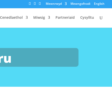
Mewnrwyd
Mewngofnodi
English
 Cenedlaethol
Miwsig
Partneriaid
Cysylltu
ru