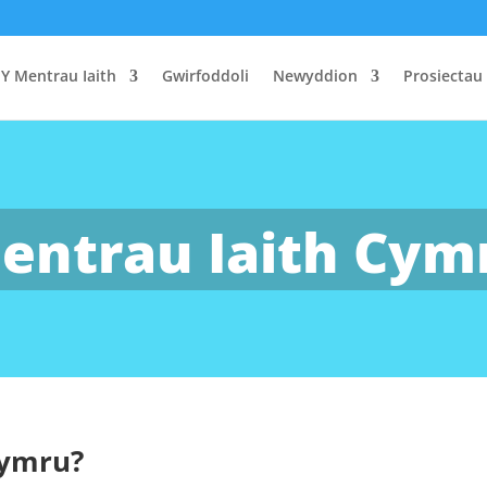
Y Mentrau Iaith
Gwirfoddoli
Newyddion
Prosiectau
entrau Iaith Cym
Cymru?