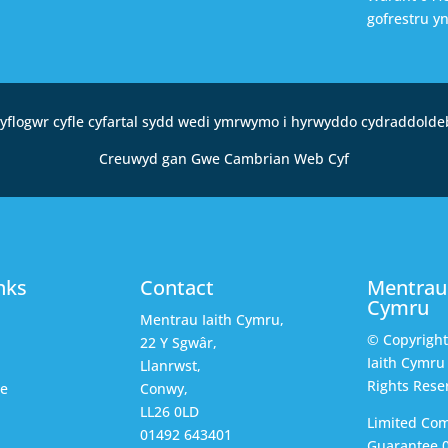
gofrestru y
yflogwr cyfle cyfartal sydd wedi ymrwymo i hyrwyddo cydraddolde
Creuwyd gan Gwe Cambrian Web Cyf
nks
Contact
Mentrau 
Cymru
Mentrau Iaith Cymru,
© Copyrigh
22 Y Sgwâr,
Iaith Cymru 
Llanrwst,
Rights Rese
ce
Conwy,
LL26 0LD
Limited Co
01492 643401
Guarantee 