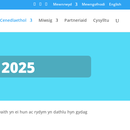
Mewnrwyd
Mewngofnodi
English
 Cenedlaethol
Miwsig
Partneriaid
Cysylltu
2025
ith yn ei hun ac rydym yn dathlu hyn gydag