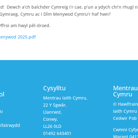
edd! Dewch a’ch balchder Cymreig i’r cae, p’un a ydych chi’n rhugl n
th Gymraeg, Cymru ac i Dîm Menywod Cymru’r haf hwn?
yffroi am hwyl pêl-droed.
Menywod 2025.pdf
Cysylltu
Mentrau 
ol
Cymru
Mentrau Iaith Cymru,
© Hawlfrai
22 Y Sgwâr,
au
Iaith Cymru
Llanrwst,
Cedwir Pob
Conwy,
ifatrwydd
LL26 0LD
Cwmni Cyfy
01492 643401
Warant 0413