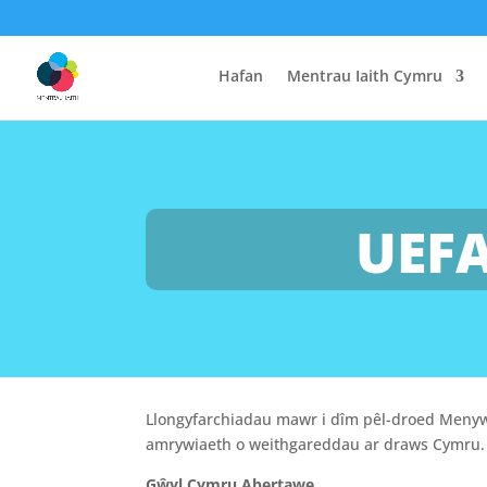
Hafan
Mentrau Iaith Cymru
UEF
Llongyfarchiadau mawr i dîm pêl-droed Meny
amrywiaeth o weithgareddau ar draws Cymru.
Gŵyl Cymru Abertawe