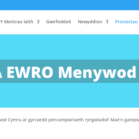
Y Mentrau Iaith
Gwirfoddoli
Newyddion
Prosiectau
A EWRO Menywod 
wod Cymru ar gyrraedd pencampwriaeth ryngwladol! Mae’n gampwa