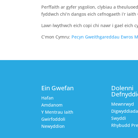
Perffaith ar gyfer ysgolion, clybiau a theuluo
fyddwch chi’n dangos eich cefnogaeth i’r iai
Lawr-lwythwch eich copi chi nawr i gael eich c
C’mon Cymru:
Pecyn Gweithgareddau Ewros 
Ein Gwefan
Dolenni
Defnyddi
Hafan
Mewnrwyd
Amdanom
Digwyddiad
Y Mentrau Iaith
Swyddi
Gwirfoddoli
Rhybudd Pre
Newyddion