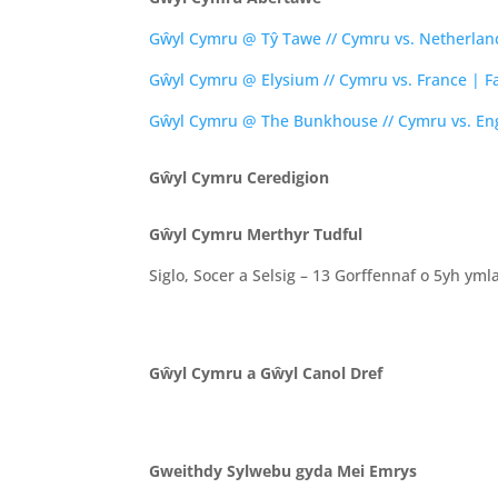
Gŵyl Cymru @ Tŷ Tawe // Cymru vs. Netherlan
Gŵyl Cymru @ Elysium // Cymru vs. France | 
Gŵyl Cymru @ The Bunkhouse // Cymru vs. En
Gŵyl Cymru Ceredigion
Gŵyl Cymru Merthyr Tudful
Siglo, Socer a Selsig – 13 Gorffennaf o 5yh ym
Gŵyl Cymru a Gŵyl Canol Dref
Gweithdy Sylwebu gyda Mei Emrys