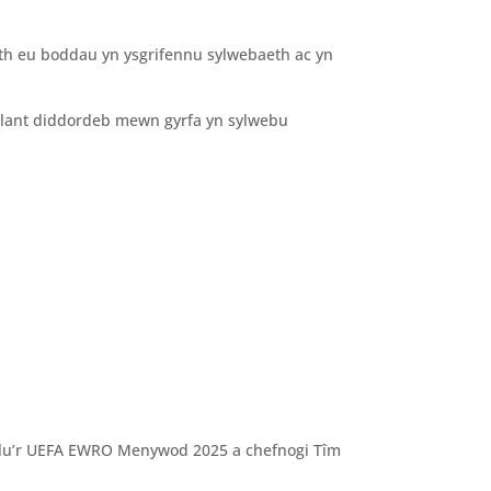
th eu boddau yn ysgrifennu sylwebaeth ac yn
 plant diddordeb mewn gyrfa yn sylwebu
hlu’r UEFA EWRO Menywod 2025 a chefnogi Tîm