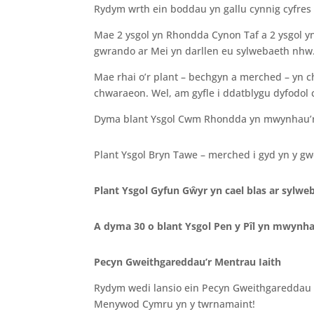
Rydym wrth ein boddau yn gallu cynnig cyfres
Mae 2 ysgol yn Rhondda Cynon Taf a 2 ysgol y
gwrando ar Mei yn darllen eu sylwebaeth nhw.
Mae rhai o’r plant – bechgyn a merched – yn 
chwaraeon. Wel, am gyfle i ddatblygu dyfodo
Dyma blant Ysgol Cwm Rhondda yn mwynhau’r gw
Plant Ysgol Bryn Tawe – merched i gyd yn y gw
Plant Ysgol Gyfun Gŵyr yn cael blas ar sylwe
A dyma 30 o blant Ysgol Pen y Pîl yn mwynh
Pecyn Gweithgareddau’r Mentrau Iaith
Rydym wedi lansio ein Pecyn Gweithgareddau 
Menywod Cymru yn y twrnamaint!