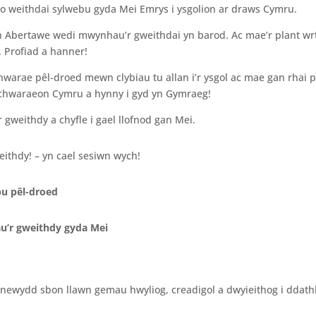
 o weithdai sylwebu gyda Mei Emrys i ysgolion ar draws Cymru.
n Abertawe wedi mwynhau’r gweithdai yn barod. Ac mae’r plant wr
 Profiad a hanner!
chwarae pêl-droed mewn clybiau tu allan i’r ysgol ac mae gan rhai
l chwaraeon Cymru a hynny i gyd yn Gymraeg!
eithdy a chyfle i gael llofnod gan Mei.
eithdy! – yn cael sesiwn wych!
bu pêl-droed
au’r gweithdy gyda Mei
newydd sbon llawn gemau hwyliog, creadigol a dwyieithog i ddat