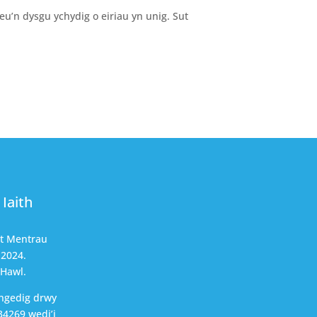
eu’n dysgu ychydig o eiriau yn unig. Sut
Iaith
nt Mentrau
 2024.
 Hawl.
ngedig drwy
4269 wedi’i