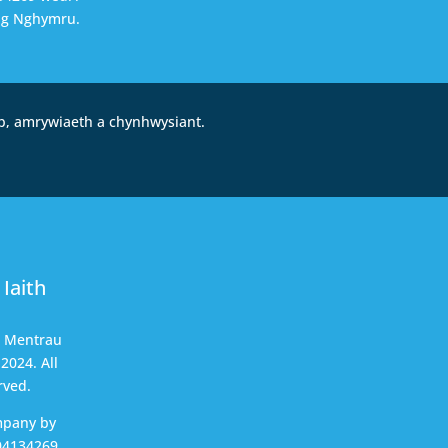
ng Nghymru.
b, amrywiaeth a chynhwysiant.
Iaith
t Mentrau
2024. All
rved.
mpany by
04134269