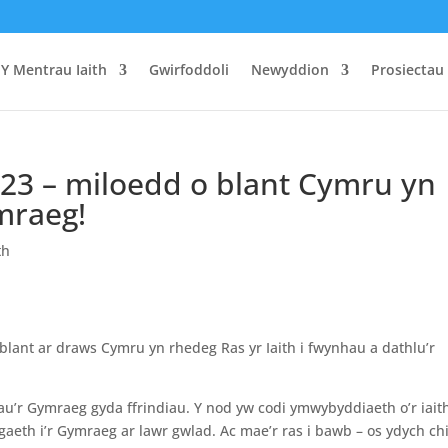
Y Mentrau Iaith
Gwirfoddoli
Newyddion
Prosiectau
2023 – miloedd o blant Cymru yn
mraeg!
th
blant ar draws Cymru yn rhedeg Ras yr Iaith i fwynhau a dathlu’r
nhau’r Gymraeg gyda ffrindiau. Y nod yw codi ymwybyddiaeth o’r iait
gaeth i’r Gymraeg ar lawr gwlad. Ac mae’r ras i bawb – os ydych chi