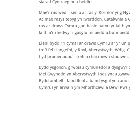
siarad Cymraeg neu beidio.
Mae’r ras wedi’i seilio ar ras y ‘Korrika’ yng 
Ac mae rasys tebyg yn Iwerddon, Catalwnia a G
ras ar draws Cymru gan basio baton yr iaith y
Iaith a’r rhedwyr i gasglu miloedd o bunnoed
Eleni bydd 11 cymal ar draws Cymru ar yr un 
trefi fel Llangefni, y Rhyl, Aberystwyth, Wdig,
hyd promenadau’r trefi a rhai mewn stadiwm. 
Bydd ysgolion, grwpiau cymunedol a dysgwyr C
Mei Gwynedd yn Aberystwyth i sesiynau gwaw
Bydd ambell i fand lleol a band ysgol yn canu
Cymru) yn arwain ym Mhorthcawl a Dewi Pws 