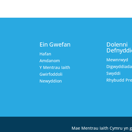
Ein Gwefan
Dolenni
Defnyddi
Hafan
Mewnrwyd
Amdanom
Digwyddiad
Y Mentrau Iaith
Swyddi
Gwirfoddoli
Rhybudd Pre
Newyddion
Mae Mentrau Iaith Cymru yn g