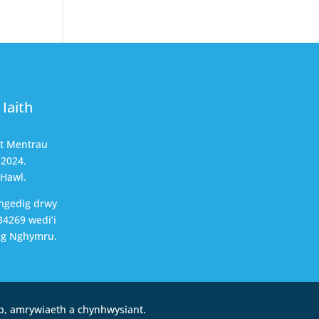
Iaith
nt Mentrau
 2024.
 Hawl.
ngedig drwy
4269 wedi’i
ng Nghymru.
b, amrywiaeth a chynhwysiant.