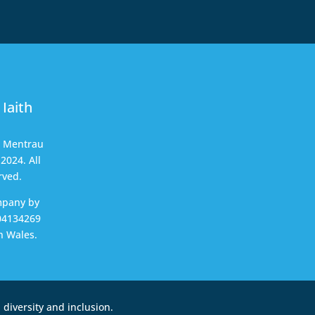
Iaith
t Mentrau
2024. All
rved.
mpany by
04134269
n Wales.
diversity and inclusion.