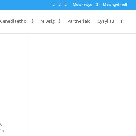
Mewnrwyd
Mewngofnodi
 Cenedlaethol
Miwsig
Partneriaid
Cysylltu
h,
’n