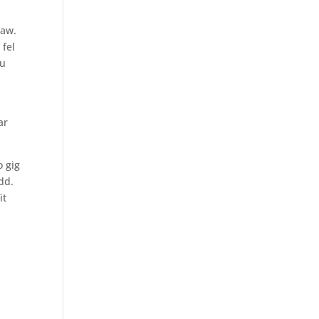
daw.
 fel
au
n
ar
 gig
dd.
it