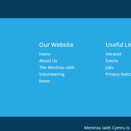
Our Website
Useful Li
Home
Intranet
About Us
Events
The Mentrau Iaith
Jobs
Volunteering
Privacy Noti
News
Mentrau Iaith Cymru is 