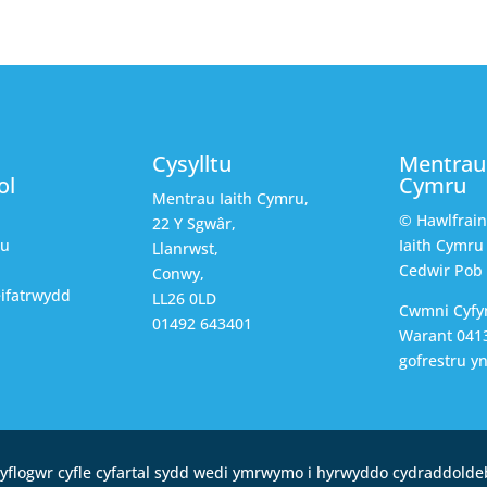
Cysylltu
Mentrau 
ol
Cymru
Mentrau Iaith Cymru,
© Hawlfrai
22 Y Sgwâr,
au
Iaith Cymru
Llanrwst,
Cedwir Pob
Conwy,
ifatrwydd
LL26 0LD
Cwmni Cyfy
01492 643401
Warant 0413
gofrestru y
yflogwr cyfle cyfartal sydd wedi ymrwymo i hyrwyddo cydraddolde