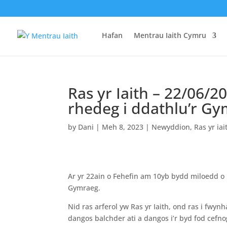
Hafan
Mentrau Iaith Cymru
Ras yr Iaith – 22/06/
rhedeg i ddathlu’r Gy
by
Dani
|
Meh 8, 2023
|
Newyddion
,
Ras yr iai
Ar yr 22ain o Fehefin am 10yb bydd miloedd o 
Gymraeg.
Nid ras arferol yw Ras yr Iaith, ond ras i fwy
dangos balchder ati a dangos i’r byd fod cefno