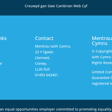
Creuwyd gan Gwe Cambrian Web Cyf
nks
Contact
Mentrau 
Cymru
Mentrau Iaith Cymru,
© Copyrigh
22 Y Sgwâr,
Iaith Cymru 
Llanrwst,
Rights Rese
ce
Conwy,
LL26 0LD
Limited Co
01492 643401
Guarantee 
registered i
an equal opportunities employer committed to promoting equality, 