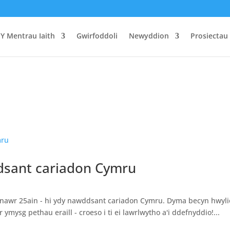
Y Mentrau Iaith
Gwirfoddoli
Newyddion
Prosiectau
sant cariadon Cymru
awr 25ain - hi ydy nawddsant cariadon Cymru. Dyma becyn hwyli
ymysg pethau eraill - croeso i ti ei lawrlwytho a'i ddefnyddio!...