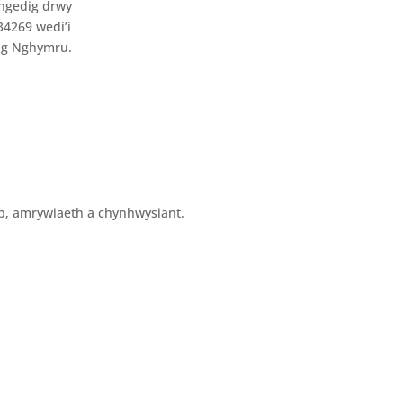
ngedig drwy
4269 wedi’i
ng Nghymru.
b, amrywiaeth a chynhwysiant.