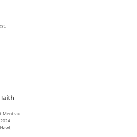
ost.
Iaith
nt Mentrau
 2024.
 Hawl.