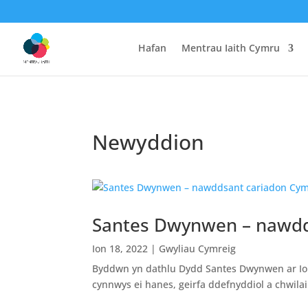
Hafan
Mentrau Iaith Cymru
Newyddion
Santes Dwynwen – nawdd
Ion 18, 2022
|
Gwyliau Cymreig
Byddwn yn dathlu Dydd Santes Dwynwen ar Ion
cynnwys ei hanes, geirfa ddefnyddiol a chwilair 