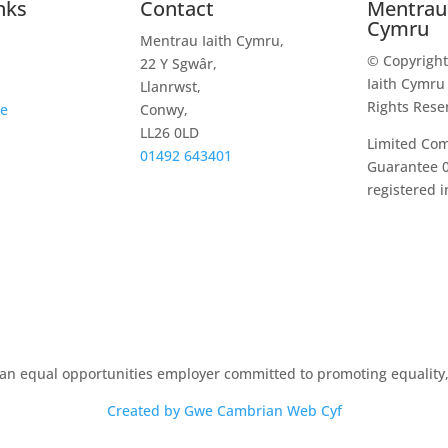
nks
Contact
Mentrau 
Cymru
Mentrau Iaith Cymru,
© Copyrigh
22 Y Sgwâr,
Iaith Cymru 
Llanrwst,
Rights Rese
ce
Conwy,
LL26 0LD
Limited Co
01492 643401
Guarantee 
registered i
an equal opportunities employer committed to promoting equality, 
Created by Gwe Cambrian Web Cyf