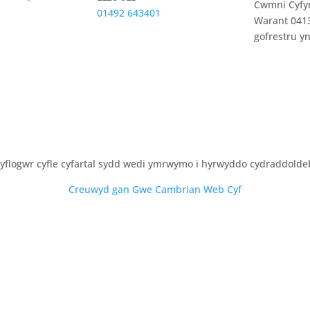
Cwmni Cyfy
01492 643401
Warant 0413
gofrestru y
yflogwr cyfle cyfartal sydd wedi ymrwymo i hyrwyddo cydraddolde
Creuwyd gan Gwe Cambrian Web Cyf