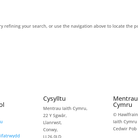
 refining your search, or use the navigation above to locate the p
Cysylltu
Mentrau 
ol
Cymru
Mentrau Iaith Cymru,
© Hawlfrai
22 Y Sgwâr,
au
Iaith Cymru
Llanrwst,
Cedwir Pob
Conwy,
ifatrwydd
LL26 0LD