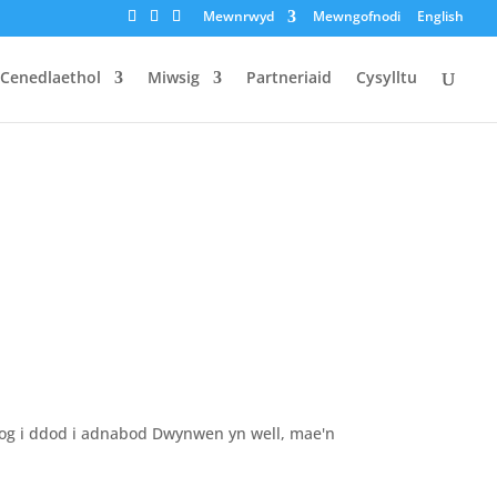
Mewnrwyd
Mewngofnodi
English
 Cenedlaethol
Miwsig
Partneriaid
Cysylltu
og i ddod i adnabod Dwynwen yn well, mae'n