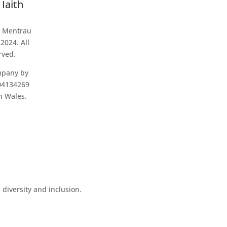
Iaith
t Mentrau
2024. All
rved.
mpany by
04134269
n Wales.
diversity and inclusion.