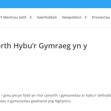
Y Mentrau Iaith
Gwirfoddoli
Newyddion
Prosiectau
rth Hybu’r Gymraeg yn y
 i greu pecyn fydd yn rhoi cymorth i gymunedau ar hybu’r defnydd
mplau o gymunedau gwahanol yng Nghymru.