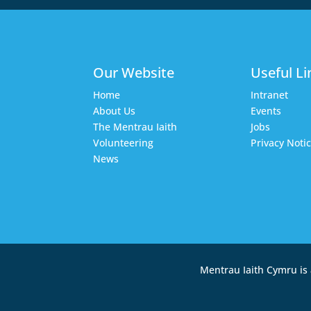
Our Website
Useful Li
Home
Intranet
About Us
Events
The Mentrau Iaith
Jobs
Volunteering
Privacy Noti
News
Mentrau Iaith Cymru is 