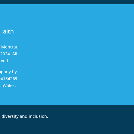
Iaith
t Mentrau
2024. All
rved.
mpany by
04134269
n Wales.
diversity and inclusion.