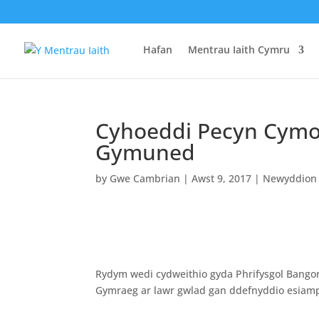
Hafan
Mentrau Iaith Cymru
Cyhoeddi Pecyn Cymo
Gymuned
by
Gwe Cambrian
|
Awst 9, 2017
|
Newyddion
Rydym wedi cydweithio gyda Phrifysgol Bangor
Gymraeg ar lawr gwlad gan ddefnyddio esia