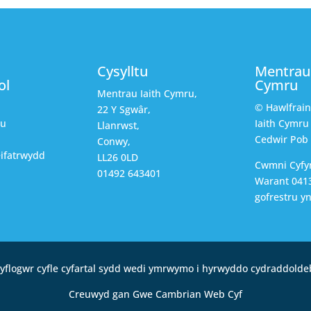
Cysylltu
Mentrau 
ol
Cymru
Mentrau Iaith Cymru,
© Hawlfrai
22 Y Sgwâr,
au
Iaith Cymru
Llanrwst,
Cedwir Pob
Conwy,
ifatrwydd
LL26 0LD
Cwmni Cyfy
01492 643401
Warant 0413
gofrestru y
yflogwr cyfle cyfartal sydd wedi ymrwymo i hyrwyddo cydraddolde
Creuwyd gan Gwe Cambrian Web Cyf