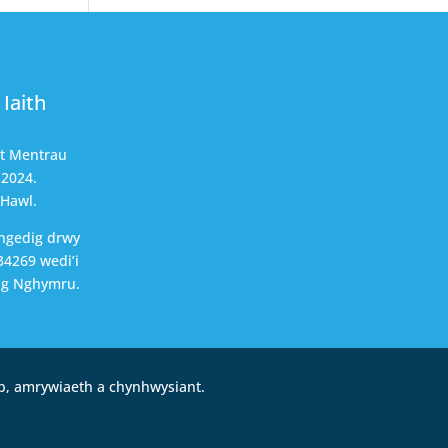
Iaith
nt Mentrau
 2024.
 Hawl.
ngedig drwy
4269 wedi’i
ng Nghymru.
b, amrywiaeth a chynhwysiant.