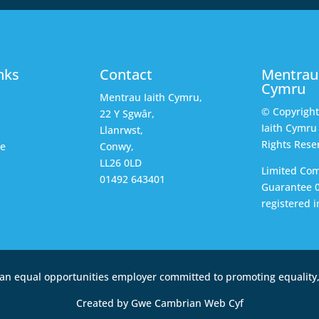
nks
Contact
Mentrau 
Cymru
Mentrau Iaith Cymru,
© Copyrigh
22 Y Sgwâr,
Iaith Cymru 
Llanrwst,
Rights Rese
ce
Conwy,
LL26 0LD
Limited Co
01492 643401
Guarantee 
registered i
an equal opportunities employer committed to promoting equality, 
Created by Gwe Cambrian Web Cyf