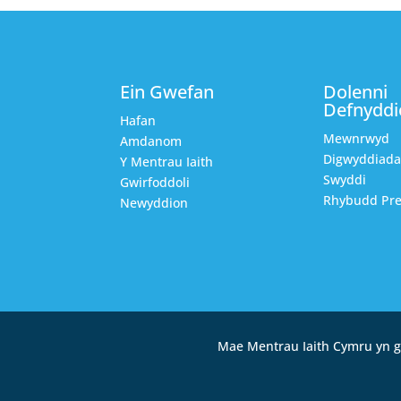
Ein Gwefan
Dolenni
Defnyddi
Hafan
Mewnrwyd
Amdanom
Digwyddiad
Y Mentrau Iaith
Swyddi
Gwirfoddoli
Rhybudd Pre
Newyddion
Mae Mentrau Iaith Cymru yn g