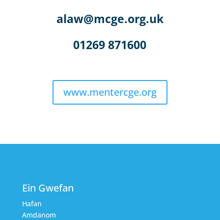
alaw@mcge.org.uk
01269 871600
www.mentercge.org
Ein Gwefan
Hafan
Amdanom