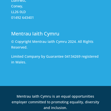
Llanrwst,
Conwy,
LL26 0LD
01492 643401
Mentrau Iaith Cymru
© Copyright Mentrau Iaith Cymru 2024. All Rights
Reserved.
Limited Company by Guarantee 04134269 registered
in Wales.
Mentrau Iaith Cymru is an equal opportunities
employer committed to promoting equality, diversity
and inclusion.