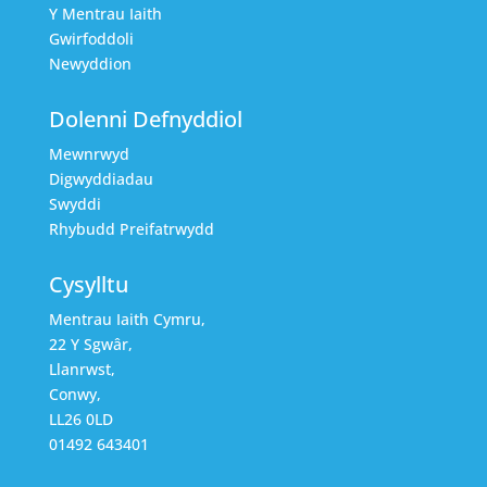
Y Mentrau Iaith
Gwirfoddoli
Newyddion
Dolenni Defnyddiol
Mewnrwyd
Digwyddiadau
Swyddi
Rhybudd Preifatrwydd
Cysylltu
Mentrau Iaith Cymru,
22 Y Sgwâr,
Llanrwst,
Conwy,
LL26 0LD
01492 643401