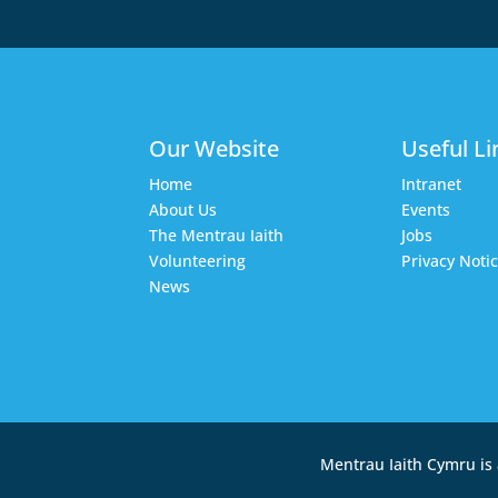
Our Website
Useful Li
Home
Intranet
About Us
Events
The Mentrau Iaith
Jobs
Volunteering
Privacy Noti
News
Mentrau Iaith Cymru is 