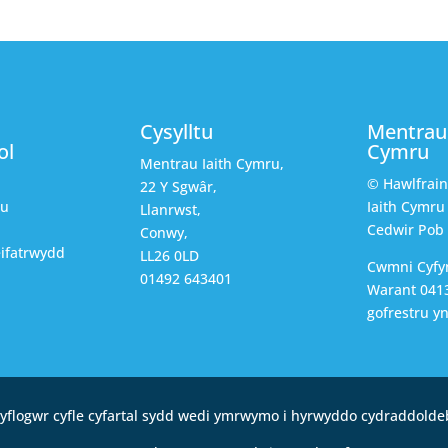
Cysylltu
Mentrau 
ol
Cymru
Mentrau Iaith Cymru,
© Hawlfrai
22 Y Sgwâr,
au
Iaith Cymru
Llanrwst,
Cedwir Pob
Conwy,
ifatrwydd
LL26 0LD
Cwmni Cyfy
01492 643401
Warant 0413
gofrestru y
yflogwr cyfle cyfartal sydd wedi ymrwymo i hyrwyddo cydraddolde