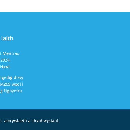
Iaith
nt Mentrau
 2024.
 Hawl.
ngedig drwy
4269 wedi’i
ng Nghymru.
b, amrywiaeth a chynhwysiant.