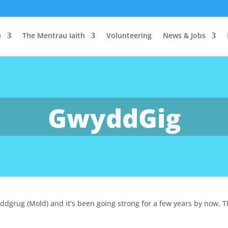
u
The Mentrau Iaith
Volunteering
News & Jobs
GwyddGig
yddgrug (Mold) and it’s been going strong for a few years by now. T