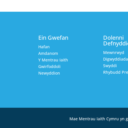
Ein Gwefan
Dolenni
Defnyddi
Hafan
Mewnrwyd
Amdanom
Digwyddiad
Y Mentrau Iaith
Swyddi
Gwirfoddoli
Rhybudd Pre
Newyddion
Mae Mentrau Iaith Cymru yn g