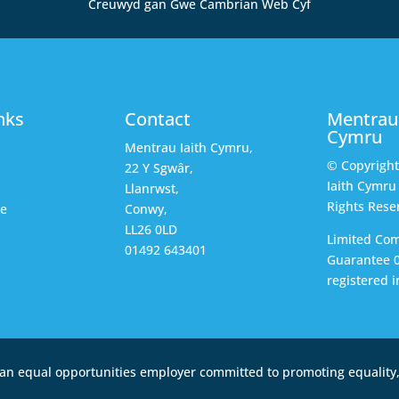
Creuwyd gan Gwe Cambrian Web Cyf
nks
Contact
Mentrau 
Cymru
Mentrau Iaith Cymru,
© Copyrigh
22 Y Sgwâr,
Iaith Cymru 
Llanrwst,
Rights Rese
ce
Conwy,
LL26 0LD
Limited Co
01492 643401
Guarantee 
registered i
an equal opportunities employer committed to promoting equality, 