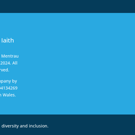
Iaith
t Mentrau
2024. All
rved.
mpany by
04134269
n Wales.
diversity and inclusion.